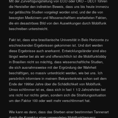
Mit der Zurverfügungstellung von ECO oder ÖKO – DECT führen
die Hersteller den indirekten Beweis, dass uns bis heute immerzu
nur gefälschte Studien vorgelegt worden sind, und der die von
besorgten Medizinern und Wissenschaftlern erarbeiteten Fakten,
die ein desaströses Bild von den Auswirkungen durch Mobilfunk
beschreiben unterstreicht.
Fakt ist, dass eine brasilianische Universität in Belo Horizonte zu
erschreckenden Ergebnissen gekommen ist. Und dort werden
diese Ergebnisse auch anerkannt. Entwicklungsländer sind also
längst weiter bei als wir und offensichtlich ist die Mobilfunklobby
in Brasilien nicht so mächtig, dass wissenschaftliche Studien,
die sich ausnahmsweise mit der Ergründung der Wahrheit
beschäftigen, so massiv unterdrückt werden, wie bei uns. Ich
persönlich informiere in meinem Bekanntenkreis schon seit dem
Ende der 1990er Jahre über die Schädlichkeit von Mobilfunk.
Umso schlimmer ist es, dass sich in fast 1 1/2 Jahrzehnten bei
uns nicht nur nichts getan, sondern sich die Strahlungssituation
um den Faktor 100 oder weit mehr verschlimmert hat.
Wie kann es denn, dass das Sterben einer bestimmten Tannenart
durch die Korrektur einer verwendeten Mobilfunkfrequenz