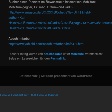
Bücher eines Pioniers im Bewusstsein hinsichtlich Mobilfunk,
Mobilfunkgegner, Dr. med. Braun-von-Gladiß
http://www.amazon.de/B%C3%BCcher/s?ie=UTF8&field-
author=Karl-
Heinz%20Braun%20von%20Gladi%C3%9F&page=1&rh=n%3A186606%
Heinz%20Braun%20von%20Gladi%C3%9F
Abschirmfarbe:
http://www.yshield.com/abschirmfarben/hsf54-1.html
Dieser Eintrag wurde von
not-hackable
unter
Mobilfunk
veröffentlicht.
Setze ein Lesezeichen für den
Permalink
.
Datenschutz
Mit Stolz präsentiert von WordPress
Cookie Consent mit Real Cookie Banner