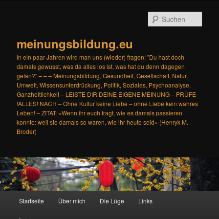
Zum
primären
Such
Inhalt
springen
meinungsbildung.eu
In ein paar Jahren wird man uns (wieder) fragen: "Du hast doch
damals gewusst, was da alles los ist, was hat du denn dagegen
getan?" – – – Meinungsbildung, Gesundheit, Gesellschaft, Natur,
Umwelt, Wissensunterdrückung, Politik, Soziales, Psychoanalyse,
Ganzheitlichkeit – LEISTE DIR DEINE EIGENE MEINUNG – PRÜFE
!ALLES! NACH – Ohne Kultur keine Liebe – ohne Liebe kein wahres
Leben! – ZITAT: «Wenn ihr euch fragt, wie es damals passieren
konnte: weil sie damals so waren, wie ihr heute seid» (Henryk M.
Broder)
Hauptmenü
Startseite
Über mich
Die Lüge
Links