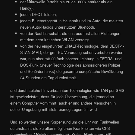
der Mikrowelle (strahlt bis zu ca. 600x stärker als ein
Handy),
jedem DECT-Telefon,
jedem Bluetoothgerät in Haushalt und im Auto, die meisten
neuen Auto-Radios unterstützen Bluetooth,
von der Nachbarschaft, die uns aus fast allen Richtungen
mit dem sehr kritischen WLAN versorgt
von der neu eingeführten URALT-Technologie, dem DECT-1-
STANDARD, der gm. EU-Verordung schon verboten worden
war, nun aber mit 20-fach höherer Leistung in TETRA- und
BOS-Funk („neue“ Technologie des abhörsicheren Polizei
und Behördenfunks) die gesamte europäische Bevölkerung
24 Stunden am Tag durchstrahlt.
und durch solche hirnverbrannten Technologien wie TAN per SMS
ist gewährleistet, dass für jede Überweisung, die jemand an
einem Computer vornimmt, auch er und andere Menschen in
seiner Umgebung mit Elektrosmog zugemüllt wird
Und so werden unsere Körper rund um die Uhr von Funkwellen
durchstrahlt, die zu allen möglichen Krankheiten wie CFS
(chronisches Müdigkeitssyndrom), Krebs, Hirntumore, MS,