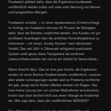
Foodwatch plädiert dafür, dass die Ergebnisse bundesweit
veröffentlicht werden sollen und zwar unter Nennung von Namen
und festgestellten Mängeln.
Foodwatch schreibt: <<In einer repräsentativen Emnid-Umfrage
im Auftrag von foodwatch stimmen 93 Prozent der Befragten
dafür, dass die Betriebe verpflichtet werden, ihre Kunden mit gut
sichtbaren Aushängen über die amtlichen Kontrollergebnisse zu
informieren – mit einem „Smiley-System“ nach dänischem
Vorbild. Das seit 2001 in Dänemark erfolgreich praktizierte
System stellt genau diese Transparenz bei amtlichen
Lebensmittelkontrollen her und ist ein Vorbild für Deutschland.>
Meine Ansicht dazu: Das ist eine gute Sache, die Ergebnisse
wurden für einen Berliner Stadtteil bereits veröffentlicht, mussten
aber wieder zurückgezogen werden weil es Probleme rechtlicher
Art gab, einige reiche Ketten offenbar drohten mit Klagen. Das
kann keine Lösung sein vor solchen Maßnahmen einzuknicken,
knickt man doch letztlich bloß aus einem Mangel an Kreativität
ein. Wer sagt denn, dass alle veröffentlichen MÜSSEN?
Eine Alternative könnte doch sein, dass Geschäfts- und