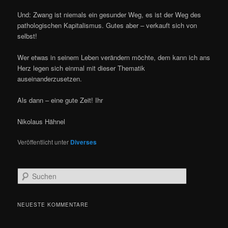
Und: Zwang ist niemals ein gesunder Weg, es ist der Weg des
pathologischen Kapitalismus. Gutes aber – verkauft sich von
selbst!
Wer etwas in seinem Leben verändern möchte, dem kann ich ans
Herz legen sich einmal mit dieser Thematik
auseinanderzusetzen.
Als dann – eine gute Zeit! Ihr
Nikolaus Hähnel
Veröffentlicht unter
Diverses
S
u
c
h
NEUESTE KOMMENTARE
e
n