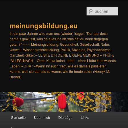
Zum
Zum
primären
sekundären
Such
Inhalt
Inhalt
springen
springen
meinungsbildung.eu
In ein paar Jahren wird man uns (wieder) fragen: "Du hast doch
damals gewusst, was da alles los ist, was hat du denn dagegen
getan?" – – – Meinungsbildung, Gesundheit, Gesellschaft, Natur,
Umwelt, Wissensunterdrückung, Politik, Soziales, Psychoanalyse,
Ganzheitlichkeit – LEISTE DIR DEINE EIGENE MEINUNG – PRÜFE
!ALLES! NACH – Ohne Kultur keine Liebe – ohne Liebe kein wahres
Leben! – ZITAT: «Wenn ihr euch fragt, wie es damals passieren
konnte: weil sie damals so waren, wie ihr heute seid» (Henryk M.
Broder)
Hauptmenü
Startseite
Über mich
Die Lüge
Links