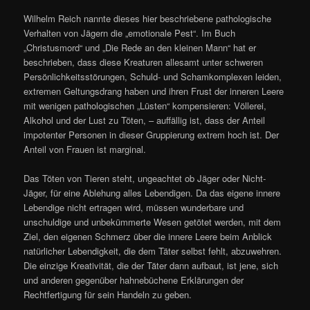
Wilhelm Reich nannte dieses hier beschriebene pathologische
Verhalten von Jägern die „emotionale Pest“. Im Buch
„Christusmord“ und „Die Rede an den kleinen Mann“ hat er
beschrieben, dass diese Kreaturen allesamt unter schweren
Persönlichkeitsstörungen, Schuld- und Schamkomplexen leiden,
extremen Geltungsdrang haben und ihren Frust der inneren Leere
mit wenigen pathologischen „Lüsten“ kompensieren: Völlerei,
Alkohol und der Lust zu Töten, – auffällig ist, dass der Anteil
impotenter Personen in dieser Gruppierung extrem hoch ist. Der
Anteil von Frauen ist marginal.
Das Töten von Tieren steht, ungeachtet ob Jäger oder Nicht-
Jäger, für eine Ablehung alles Lebendigen. Da das eigene innere
Lebendige nicht ertragen wird, müssen wunderbare und
unschuldige und unbekümmerte Wesen getötet werden, mit dem
Ziel, den eigenen Schmerz über die innere Leere beim Anblick
natürlicher Lebendigkeit, die dem Täter selbst fehlt, abzuwehren.
Die einzige Kreativität, die der Täter dann aufbaut, ist jene, sich
und anderen gegenüber hahnebüchene Erklärungen der
Rechtfertigung für sein Handeln zu geben.