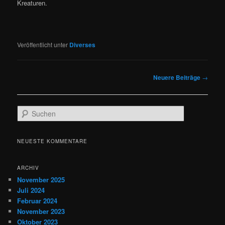
Kreaturen.
Veröffentlicht unter
Diverses
Beitragsnavigation
Neuere Beiträge
→
S
u
c
h
NEUESTE KOMMENTARE
e
n
ARCHIV
November 2025
Juli 2024
Februar 2024
November 2023
Oktober 2023