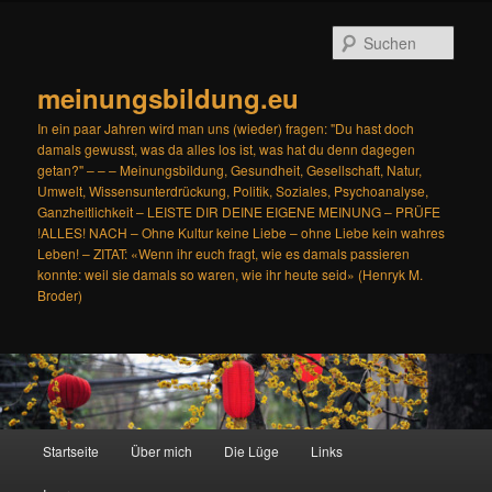
Zum
Zum
primären
sekundären
Such
Inhalt
Inhalt
springen
springen
meinungsbildung.eu
In ein paar Jahren wird man uns (wieder) fragen: "Du hast doch
damals gewusst, was da alles los ist, was hat du denn dagegen
getan?" – – – Meinungsbildung, Gesundheit, Gesellschaft, Natur,
Umwelt, Wissensunterdrückung, Politik, Soziales, Psychoanalyse,
Ganzheitlichkeit – LEISTE DIR DEINE EIGENE MEINUNG – PRÜFE
!ALLES! NACH – Ohne Kultur keine Liebe – ohne Liebe kein wahres
Leben! – ZITAT: «Wenn ihr euch fragt, wie es damals passieren
konnte: weil sie damals so waren, wie ihr heute seid» (Henryk M.
Broder)
Hauptmenü
Startseite
Über mich
Die Lüge
Links