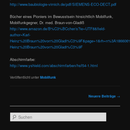
http://www.baubiologie-virnich.de/pdf/SIEMENS-ECO-DECT.pdf
Bücher eines Pioniers im Bewusstsein hinsichtlich Mobilfunk,
Mobilfunkgegner, Dr. med. Braun-von-Gladiß
http://www.amazon.de/B%C3%BCcher/s?ie=UTF8&field-
author=Karl-
Heinz%20Braun%20von%20Gladi%C3%9F&page=1&rh=n%3A186606%
Heinz%20Braun%20von%20Gladi%C3%9F
Abschirmfarbe:
http://www.yshield.com/abschirmfarben/hsf54-1.html
Veröffentlicht unter
Mobilfunk
Beitragsnavigation
Neuere Beiträge
→
S
u
c