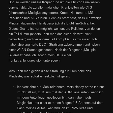
Und so werden unsere Körper rund um die Uhr von Funkwellen
durchstrahlt, die zu allen möglichen Krankheiten wie CFS
(chronisches Müdigkeitssyndrom), Krebs, Hirntumore, MS,
Parkinson und ALS führen. Denn es steht fest, dass ein wenige
Minuten dauerndes Handygespräch die Blut-Hirn-Schranke.
Dieses Drama ist nur möglich, weil unsere Politiker, von denen
ein Teil dumm (anders kann man das diese Naivität nicht
bezeichnen) und der andere Teil korrupt ist, es zulassen. Ich
habe jahrelang harte DECT Strahlung abbekommen und neben
einer WLAN Station gesessen. Nach der Diagnose „Multiple
Sklerose“ habe ich jedoch mein Haus einer
Funkstrahlungsrevision unterzogen!
Was kann man gegen diese Strahlung tun? Ich habe das
Mindeste, was sofort umsetzbar ist getan.
Ich verzichte auf Mobiltelefonate. Mein Handy setze ich nur
im Notfall ein, z. B. um mal den ADAC anzurufen, wenn ich
mit dem Auto liegen geblieben bin, dann aber nach
Möglichkeit mit einer externen Magnetfuß-Antenne auf dem
Dach meines Autos, während ich im PKW sitze und