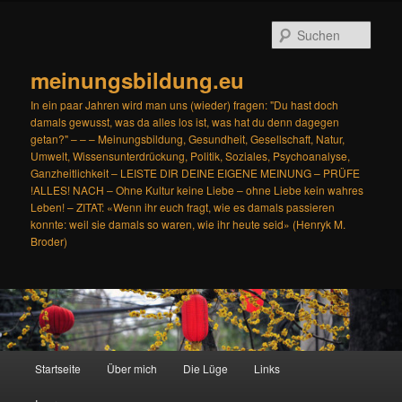
Zum
Zum
primären
sekundären
Such
Inhalt
Inhalt
springen
springen
meinungsbildung.eu
In ein paar Jahren wird man uns (wieder) fragen: "Du hast doch
damals gewusst, was da alles los ist, was hat du denn dagegen
getan?" – – – Meinungsbildung, Gesundheit, Gesellschaft, Natur,
Umwelt, Wissensunterdrückung, Politik, Soziales, Psychoanalyse,
Ganzheitlichkeit – LEISTE DIR DEINE EIGENE MEINUNG – PRÜFE
!ALLES! NACH – Ohne Kultur keine Liebe – ohne Liebe kein wahres
Leben! – ZITAT: «Wenn ihr euch fragt, wie es damals passieren
konnte: weil sie damals so waren, wie ihr heute seid» (Henryk M.
Broder)
Hauptmenü
Startseite
Über mich
Die Lüge
Links